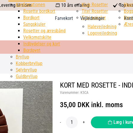
calendar
Konfirmationen
Klub Rosetter
check
Hus
evering til tiden
10 års erfaring
Top kva
Rosette bordkort
Titel Rosetter
mark
Bogs
Bordkort
Titel pokaler
Dørs
Farvekort
Vejledninger
Kont
Sangskjuler
Æres
Halevejledning
Rosetter og æresbånd
Logovejledning
Velkomstskilte
Indbydelser og kort
Bordpynt
Bryllup
Kobberbryllup
Sølvbryllup
Guldbryllup
KORT MED ROSETTE - IND
Varenummer:
K5CA
35,00 DKK inkl. moms
Læg i kur
-
+