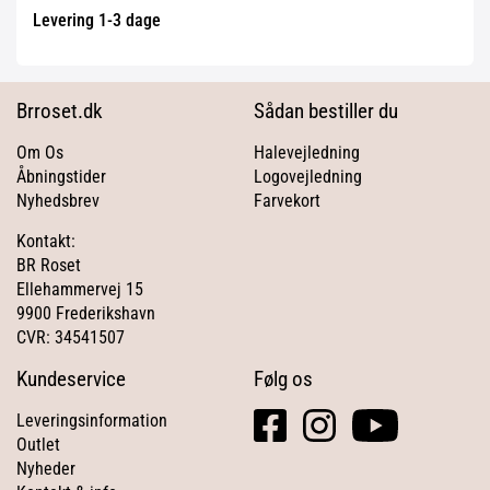
Levering 1-3 dage
Brroset.dk
Sådan bestiller du
Om Os
Halevejledning
Åbningstider
Logovejledning
Nyhedsbrev
Farvekort
Kontakt:
BR Roset
Ellehammervej 15
9900 Frederikshavn
CVR: 34541507
Kundeservice
Følg os
facebook
instagram
youtube
Leveringsinformation
square
Outlet
Nyheder