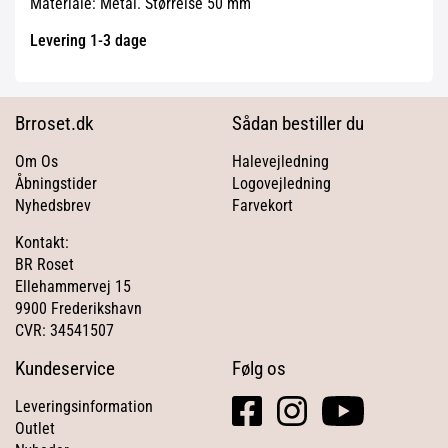
Materiale: Metal. Størrelse 50 mm
Levering 1-3 dage
Brroset.dk
Sådan bestiller du
Om Os
Halevejledning
Åbningstider
Logovejledning
Nyhedsbrev
Farvekort
Kontakt:
BR Roset
Ellehammervej 15
9900 Frederikshavn
CVR: 34541507
Kundeservice
Følg os
facebook
instagram
youtube
Leveringsinformation
square
Outlet