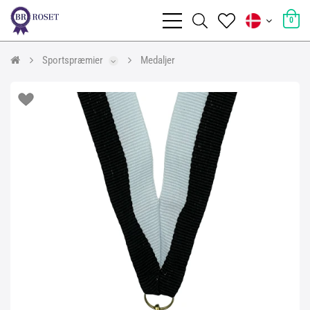
0
Sportspræmier
Medaljer