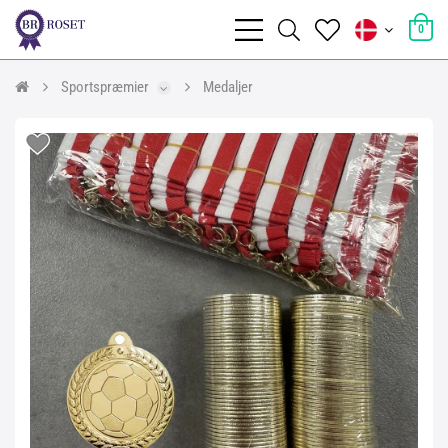
0
Sportspræmier
Medaljer