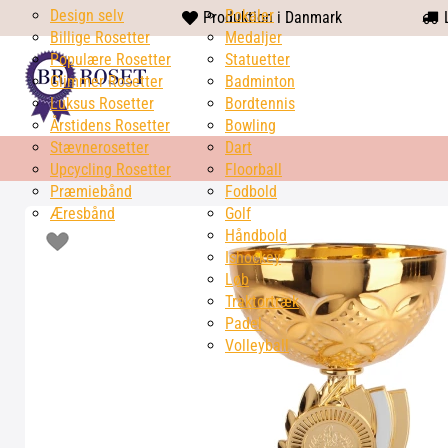
Design selv
heart
Pokaler
Produktion i Danmark
L
Billige Rosetter
solid
Medaljer
Populære Rosetter
Statuetter
Glimmer Rosetter
Badminton
Luksus Rosetter
Bordtennis
Årstidens Rosetter
Bowling
Stævnerosetter
Dart
Upcycling Rosetter
Floorball
Præmiebånd
Fodbold
Æresbånd
Golf
Håndbold
Ishockey
Løb
Traktortræk
Padel
Volleyball