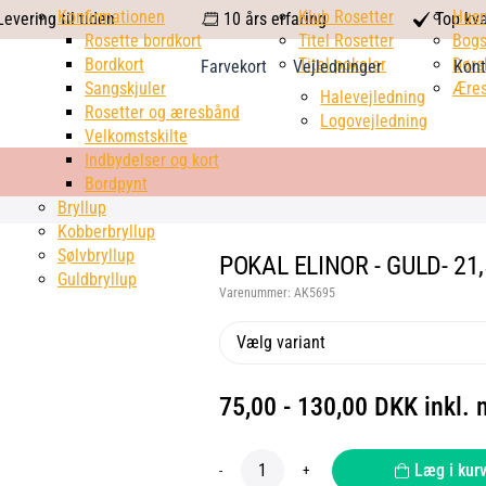
calendar
Konfirmationen
Klub Rosetter
check
Hus
evering til tiden
10 års erfaring
Top kva
Rosette bordkort
Titel Rosetter
mark
Bogs
Bordkort
Titel pokaler
Dørs
Farvekort
Vejledninger
Kont
Sangskjuler
Æres
Halevejledning
Rosetter og æresbånd
Logovejledning
Velkomstskilte
Indbydelser og kort
Bordpynt
Bryllup
Kobberbryllup
Sølvbryllup
POKAL ELINOR - GULD- 21
Guldbryllup
Varenummer:
AK5695
Vælg variant
75,00 - 130,00 DKK inkl.
Læg i kur
-
+