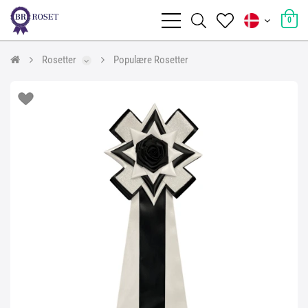
0
Rosetter
Populære Rosetter