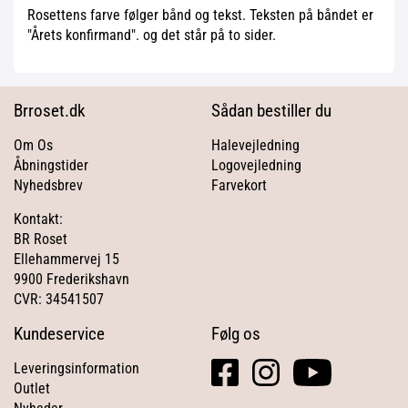
Rosettens farve følger bånd og tekst. Teksten på båndet er
"Årets konfirmand". og det står på to sider.
Brroset.dk
Sådan bestiller du
Om Os
Halevejledning
Åbningstider
Logovejledning
Nyhedsbrev
Farvekort
Kontakt:
BR Roset
Ellehammervej 15
9900 Frederikshavn
CVR: 34541507
Kundeservice
Følg os
facebook
instagram
youtube
Leveringsinformation
square
Outlet