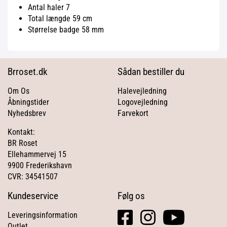
Antal haler 7
Total længde 59 cm
Størrelse badge 58 mm
Brroset.dk
Sådan bestiller du
Om Os
Halevejledning
Åbningstider
Logovejledning
Nyhedsbrev
Farvekort
Kontakt:
BR Roset
Ellehammervej 15
9900 Frederikshavn
CVR: 34541507
Kundeservice
Følg os
facebook
instagram
youtube
Leveringsinformation
square
Outlet