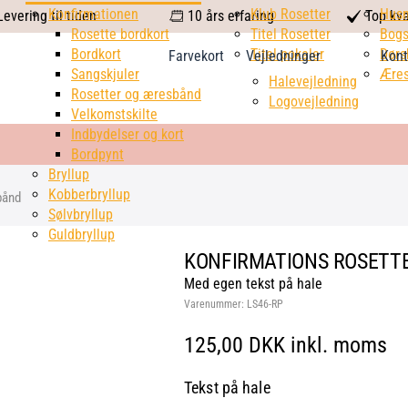
calendar
Konfirmationen
Klub Rosetter
check
Hus
evering til tiden
10 års erfaring
Top kva
Rosette bordkort
Titel Rosetter
mark
Bogs
Bordkort
Titel pokaler
Dørs
Farvekort
Vejledninger
Kont
Sangskjuler
Æres
Halevejledning
Rosetter og æresbånd
Logovejledning
Velkomstskilte
Indbydelser og kort
Bordpynt
Bryllup
Kobberbryllup
bånd
Sølvbryllup
Guldbryllup
KONFIRMATIONS ROSETTE
Med egen tekst på hale
Varenummer:
LS46-RP
125,00 DKK inkl. moms
Tekst på hale