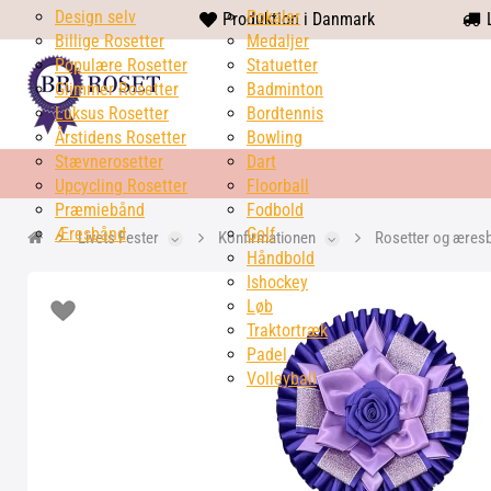
Design selv
heart
Pokaler
Produktion i Danmark
L
Billige Rosetter
solid
Medaljer
Populære Rosetter
Statuetter
Glimmer Rosetter
Badminton
Luksus Rosetter
Bordtennis
Årstidens Rosetter
Bowling
Stævnerosetter
Dart
Upcycling Rosetter
Floorball
Præmiebånd
Fodbold
Æresbånd
Golf
Livets Fester
Konfirmationen
Rosetter og æres
Håndbold
Ishockey
Løb
Traktortræk
Padel
Volleyball