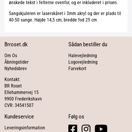
ønskede tekst i felterne ovenfor, og er inkluderet i prisen.
Sangskjuleren er laserskåret i 3mm akryl og der er plads til
40-50 sange. Højde 14,5 cm, bredde fod 25 cm
Brroset.dk
Sådan bestiller du
Om Os
Halevejledning
Åbningstider
Logovejledning
Nyhedsbrev
Farvekort
Kontakt:
BR Roset
Ellehammervej 15
9900 Frederikshavn
CVR: 34541507
Kundeservice
Følg os
facebook
instagram
youtube
Leveringsinformation