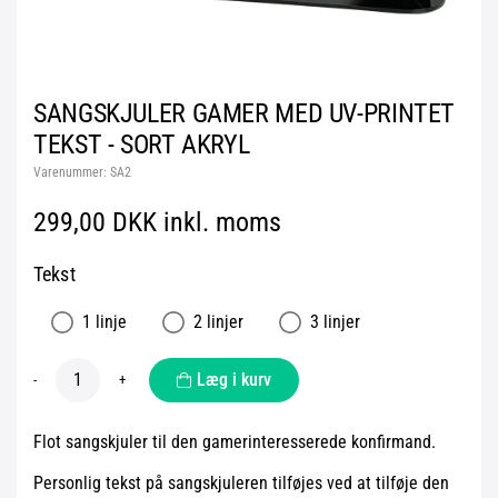
SANGSKJULER GAMER MED UV-PRINTET
TEKST - SORT AKRYL
Varenummer:
SA2
299,00 DKK inkl. moms
Tekst
1 linje
2 linjer
3 linjer
Læg i kurv
-
+
Flot sangskjuler til den gamerinteresserede konfirmand.
Personlig tekst på sangskjuleren tilføjes ved at tilføje den