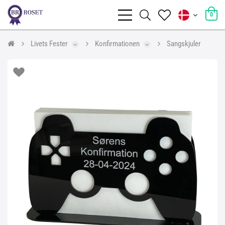
0
Livets Fester
Konfirmationen
Sangskjuler