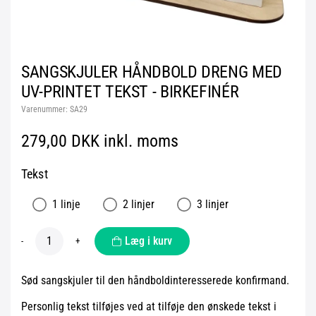
SANGSKJULER HÅNDBOLD DRENG MED
UV-PRINTET TEKST - BIRKEFINÉR
Varenummer:
SA29
279,00 DKK inkl. moms
Tekst
1 linje
2 linjer
3 linjer
Læg i kurv
-
+
Sød sangskjuler til den håndboldinteresserede konfirmand.
Personlig tekst tilføjes ved at tilføje den ønskede tekst i