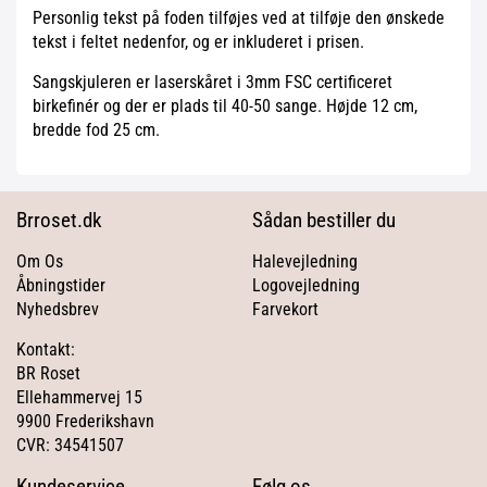
Personlig tekst på foden tilføjes ved at tilføje den ønskede
tekst i feltet nedenfor, og er inkluderet i prisen.
Sangskjuleren er laserskåret i 3mm FSC certificeret
birkefinér og der er plads til 40-50 sange. Højde 12 cm,
bredde fod 25 cm.
Brroset.dk
Sådan bestiller du
Om Os
Halevejledning
Åbningstider
Logovejledning
Nyhedsbrev
Farvekort
Kontakt:
BR Roset
Ellehammervej 15
9900 Frederikshavn
CVR: 34541507
Kundeservice
Følg os