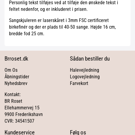
Personlig tekst tilføjes ved at tilføje den ønskede tekst i
feltet nedenfor, og er inkluderet i prisen.
Sangskjuleren er laserskåret i 3mm FSC certificeret
birkefinér og der er plads til 40-50 sange. Højde 16 cm,
bredde fod 25 cm.
Brroset.dk
Sådan bestiller du
Om Os
Halevejledning
Åbningstider
Logovejledning
Nyhedsbrev
Farvekort
Kontakt:
BR Roset
Ellehammervej 15
9900 Frederikshavn
CVR: 34541507
Kundeservice
Følg os