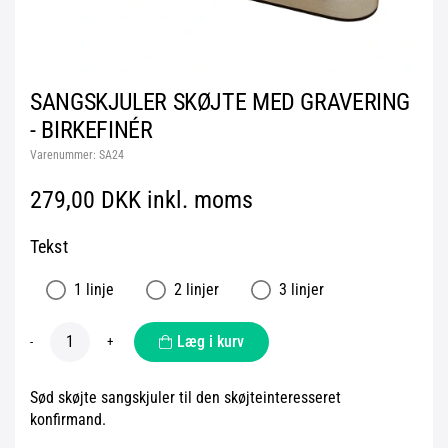
SANGSKJULER SKØJTE MED GRAVERING
- BIRKEFINÉR
Varenummer:
SA24
279,00 DKK inkl. moms
Tekst
1 linje
2 linjer
3 linjer
Læg i kurv
-
+
Sød skøjte sangskjuler til den skøjteinteresseret
konfirmand.