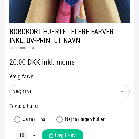
BORDKORT HJERTE - FLERE FARVER -
INKL. UV-PRINTET NAVN
Varenummer:
BL-30
20,00 DKK inkl. moms
Vælg farve
arrow_drop_down
Vælg farve
Tilvælg huller
Ja tak 1 hul
Nej tak ingen huller
Læg i kurv
-
+