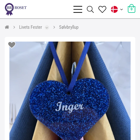
0
Livets Fester
Sølvbryllup