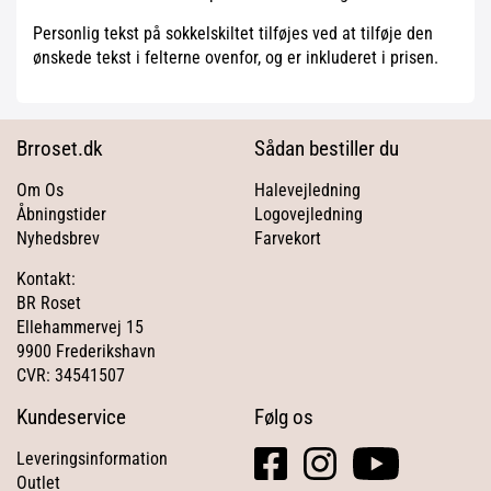
Personlig tekst på sokkelskiltet tilføjes ved at tilføje den
ønskede tekst i felterne ovenfor, og er inkluderet i prisen.
Brroset.dk
Sådan bestiller du
Om Os
Halevejledning
Åbningstider
Logovejledning
Nyhedsbrev
Farvekort
Kontakt:
BR Roset
Ellehammervej 15
9900 Frederikshavn
CVR: 34541507
Kundeservice
Følg os
facebook
instagram
youtube
Leveringsinformation
square
Outlet