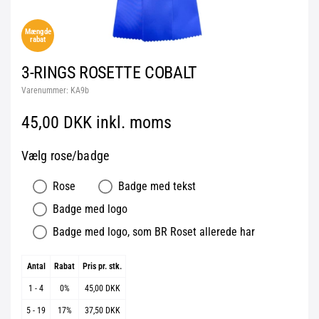
Mængde
rabat
3-RINGS ROSETTE COBALT
Varenummer:
KA9b
45,00 DKK inkl. moms
Vælg rose/badge
Rose
Badge med tekst
Badge med logo
Badge med logo, som BR Roset allerede har
Antal
Rabat
Pris pr. stk.
1 - 4
0%
45,00 DKK
5 - 19
17%
37,50 DKK