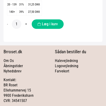
20 - 139
31%
31,25 DKK
140+
39%
27,50 DKK
Læg i kurv
-
+
Brroset.dk
Sådan bestiller du
Om Os
Halevejledning
Åbningstider
Logovejledning
Nyhedsbrev
Farvekort
Kontakt:
BR Roset
Ellehammervej 15
9900 Frederikshavn
CVR: 34541507