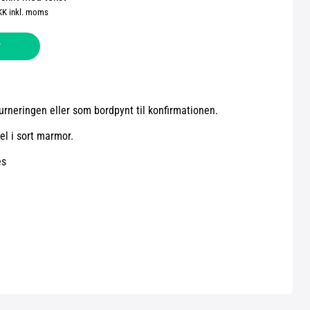
KK inkl. moms
v
turneringen eller som bordpynt til konfirmationen.
el i sort marmor.
es