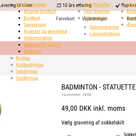
calendar
Konfirmationen
Klub Rosetter
check
Hus
evering til tiden
10 års erfaring
Top kva
Rosette bordkort
Titel Rosetter
mark
Bogs
Bordkort
Titel pokaler
Dørs
Farvekort
Vejledninger
Kont
Sangskjuler
Æres
Halevejledning
Rosetter og æresbånd
Logovejledning
Velkomstskilte
Indbydelser og kort
Bordpynt
Bryllup
Kobberbryllup
Sølvbryllup
Guldbryllup
BADMINTON - STATUETTE 
Varenummer:
34046
49,00 DKK inkl. moms
Vælg gravering af sokkelskilt
Sokkel