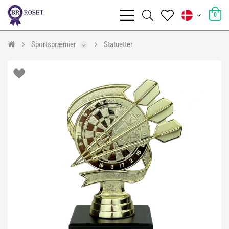
0
Sportspræmier
Statuetter