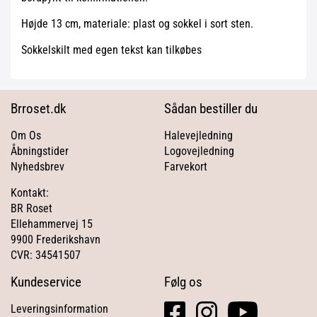
Højde 13 cm, materiale: plast og sokkel i sort sten.
Sokkelskilt med egen tekst kan tilkøbes
Brroset.dk
Sådan bestiller du
Om Os
Halevejledning
Åbningstider
Logovejledning
Nyhedsbrev
Farvekort
Kontakt:
BR Roset
Ellehammervej 15
9900 Frederikshavn
CVR: 34541507
Kundeservice
Følg os
facebook
instagram
youtube
Leveringsinformation