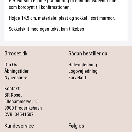
Perfekt som en lille præmiering til håndboldstævnet eller
som bordpynt til konfirmationen.
Højde 14,5 cm, materiale: plast og sokkel i sort marmor.
Sokkelskilt med egen tekst kan tilkøbes
Brroset.dk
Sådan bestiller du
Om Os
Halevejledning
Åbningstider
Logovejledning
Nyhedsbrev
Farvekort
Kontakt:
BR Roset
Ellehammervej 15
9900 Frederikshavn
CVR: 34541507
Kundeservice
Følg os