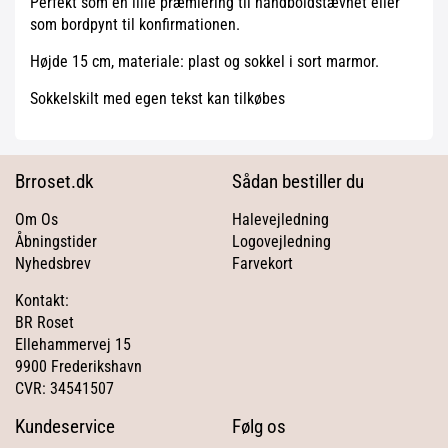
Perfekt som en lille præmiering til håndboldstævnet eller
som bordpynt til konfirmationen.
Højde 15 cm, materiale: plast og sokkel i sort marmor.
Sokkelskilt med egen tekst kan tilkøbes
Brroset.dk
Sådan bestiller du
Om Os
Halevejledning
Åbningstider
Logovejledning
Nyhedsbrev
Farvekort
Kontakt:
BR Roset
Ellehammervej 15
9900 Frederikshavn
CVR: 34541507
Kundeservice
Følg os