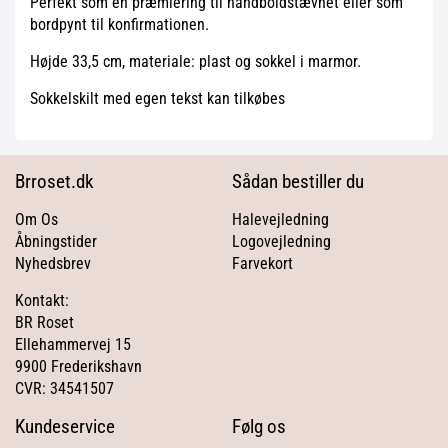
Perfekt som en præmiering til håndboldstævnet eller som
bordpynt til konfirmationen.
Højde 33,5 cm, materiale: plast og sokkel i marmor.
Sokkelskilt med egen tekst kan tilkøbes
Brroset.dk
Sådan bestiller du
Om Os
Halevejledning
Åbningstider
Logovejledning
Nyhedsbrev
Farvekort
Kontakt:
BR Roset
Ellehammervej 15
9900 Frederikshavn
CVR: 34541507
Kundeservice
Følg os