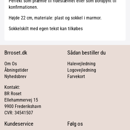
Perfekt som præmie til ridestævnet eller som bordpynt til
konfirmationen.
Højde 22 cm, materiale: plast og sokkel i marmor.
Sokkelskilt med egen tekst kan tilkøbes
Brroset.dk
Sådan bestiller du
Om Os
Halevejledning
Åbningstider
Logovejledning
Nyhedsbrev
Farvekort
Kontakt:
BR Roset
Ellehammervej 15
9900 Frederikshavn
CVR: 34541507
Kundeservice
Følg os