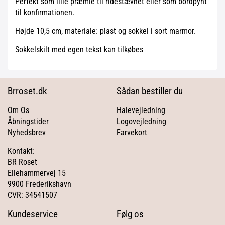
Perfekt som lille præmie til ridestævnet eller som bordpynt
til konfirmationen.
Højde 10,5 cm, materiale: plast og sokkel i sort marmor.
Sokkelskilt med egen tekst kan tilkøbes
Brroset.dk
Sådan bestiller du
Om Os
Halevejledning
Åbningstider
Logovejledning
Nyhedsbrev
Farvekort
Kontakt:
BR Roset
Ellehammervej 15
9900 Frederikshavn
CVR: 34541507
Kundeservice
Følg os