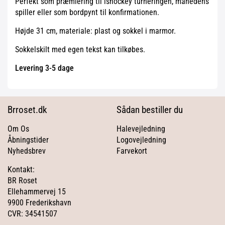
Perfekt som præmiering til ishockey turneringen, månedens
spiller eller som bordpynt til konfirmationen.
Højde 31 cm, materiale: plast og sokkel i marmor.
Sokkelskilt med egen tekst kan tilkøbes.
Levering 3-5 dage
Brroset.dk
Sådan bestiller du
Om Os
Halevejledning
Åbningstider
Logovejledning
Nyhedsbrev
Farvekort
Kontakt:
BR Roset
Ellehammervej 15
9900 Frederikshavn
CVR: 34541507