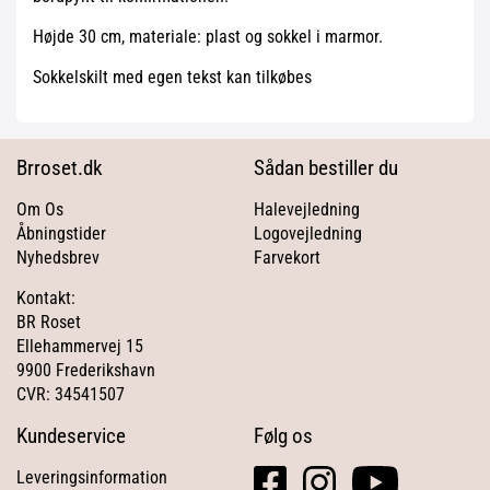
Højde 30 cm, materiale: plast og sokkel i marmor.
Sokkelskilt med egen tekst kan tilkøbes
Brroset.dk
Sådan bestiller du
Om Os
Halevejledning
Åbningstider
Logovejledning
Nyhedsbrev
Farvekort
Kontakt:
BR Roset
Ellehammervej 15
9900 Frederikshavn
CVR: 34541507
Kundeservice
Følg os
facebook
instagram
youtube
Leveringsinformation