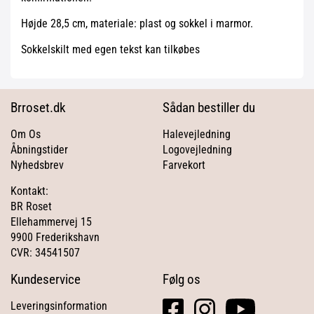
Højde 28,5 cm, materiale: plast og sokkel i marmor.
Sokkelskilt med egen tekst kan tilkøbes
Brroset.dk
Sådan bestiller du
Om Os
Halevejledning
Åbningstider
Logovejledning
Nyhedsbrev
Farvekort
Kontakt:
BR Roset
Ellehammervej 15
9900 Frederikshavn
CVR: 34541507
Kundeservice
Følg os
facebook
instagram
youtube
Leveringsinformation