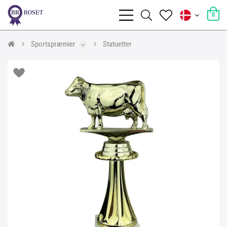
0
Sportspræmier
Statuetter