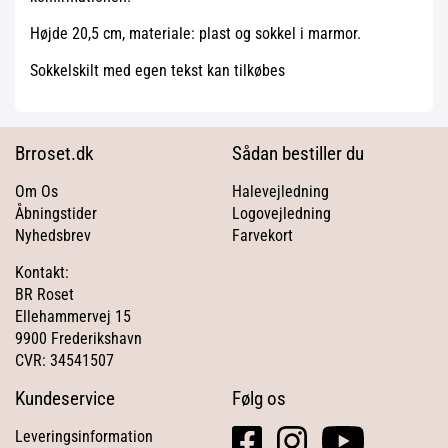
Højde 20,5 cm, materiale: plast og sokkel i marmor.
Sokkelskilt med egen tekst kan tilkøbes
Brroset.dk
Sådan bestiller du
Om Os
Halevejledning
Åbningstider
Logovejledning
Nyhedsbrev
Farvekort
Kontakt:
BR Roset
Ellehammervej 15
9900 Frederikshavn
CVR: 34541507
Kundeservice
Følg os
facebook
instagram
youtube
Leveringsinformation