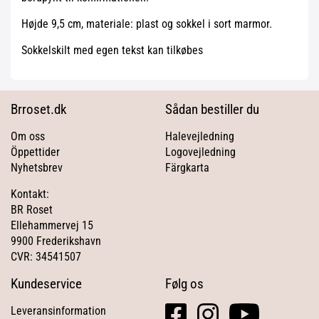
Højde 9,5 cm, materiale: plast og sokkel i sort marmor.
Sokkelskilt med egen tekst kan tilkøbes
Brroset.dk
Sådan bestiller du
Om oss
Halevejledning
Öppettider
Logovejledning
Nyhetsbrev
Färgkarta
Kontakt:
BR Roset
Ellehammervej 15
9900 Frederikshavn
CVR: 34541507
Kundeservice
Følg os
facebook
instagram
youtube
Leveransinformation