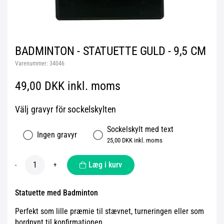
BADMINTON - STATUETTE GULD - 9,5 CM
Varenummer:
34046
49,00 DKK inkl. moms
Välj gravyr för sockelskylten
Sockelskylt med text
Ingen gravyr
25,00 DKK inkl. moms
Læg i kurv
-
+
Statuette med Badminton
Perfekt som lille præmie til stævnet, turneringen eller som
bordpynt til konfirmationen.