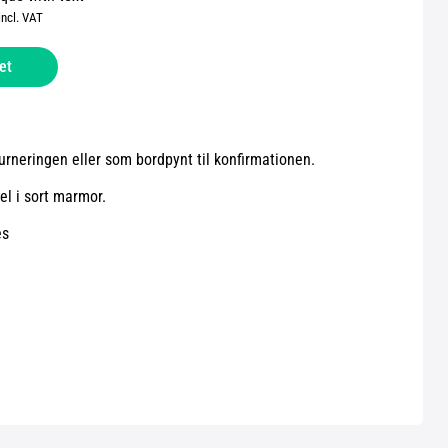
incl. VAT
et
turneringen eller som bordpynt til konfirmationen.
el i sort marmor.
es