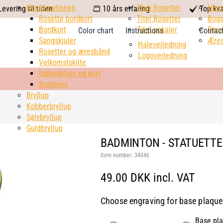
calendar
Konfirmationen
Klub Rosetter
check
Hus
evering til tiden
10 års erfaring
Top kva
Rosette bordkort
Titel Rosetter
mark
Bogs
Bordkort
Titel pokaler
Dørs
Color chart
Instructions
Contac
Sangskjuler
Æres
Halevejledning
Rosetter og æresbånd
Logovejledning
Velkomstskilte
Indbydelser og kort
Bordpynt
Bryllup
Kobberbryllup
Sølvbryllup
Guldbryllup
BADMINTON - STATUETTE 
Item number:
34046
49.00 DKK incl. VAT
Choose engraving for base plaque
Base pla