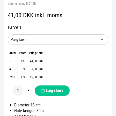
Varenummer:
S36-15B
41,00 DKK inkl. moms
Farve 1
arrow_drop_down
Vælg farve
Antal
Rabat
Pris pr. stk.
1 - 3
0%
41,00 DKK
4 - 19
10%
37,00 DKK
20+
30%
29,00 DKK
Læg i kurv
-
+
Diameter 13 cm
Hale længde 30 cm