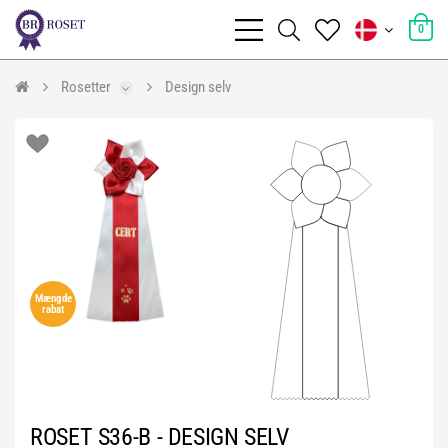
0
Rosetter
Design selv
Mængde
rabat
ROSET S36-B - DESIGN SELV