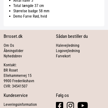
Antal haler 3
Total længde 37 cm
Størrelse badge 58 mm
Demo Farve Rød, hvid
Brroset.dk
Sådan bestiller du
Om Os
Halevejledning
Åbningstider
Logovejledning
Nyhedsbrev
Farvekort
Kontakt:
BR Roset
Ellehammervej 15
9900 Frederikshavn
CVR: 34541507
Kundeservice
Følg os
facebook
instagram
youtube
Leveringsinformation