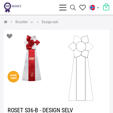
0
Rosetter
Design selv
Antall
rabatt
ROSET S36-B - DESIGN SELV