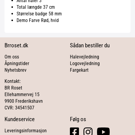
Antal haler 3
Total længde 37 cm
Størrelse badge 58 mm
Demo Farve Rød, hvid
Brroset.dk
Sådan bestiller du
Om oss
Halevejledning
Åpningstider
Logovejledning
Nyhetsbrev
Fargekart
Kontakt:
BR Roset
Ellehammervej 15
9900 Frederikshavn
CVR: 34541507
Kundeservice
Følg os
facebook
instagram
youtube
Leveringsinformasjon