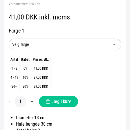
Varenummer:
S36-15B
41,00 DKK inkl. moms
Farge 1
arrow_drop_down
Velg farge
Antal
Rabat
Pris pr. stk.
1 - 3
0%
41,00 DKK
4 - 19
10%
37,00 DKK
20+
30%
29,00 DKK
Læg i kurv
-
+
Diameter 13 cm
Hale længde 30 cm