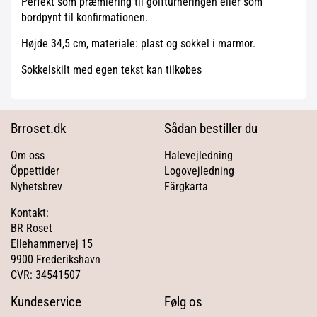
Perfekt som præmiering til golfturneringen eller som
bordpynt til konfirmationen.
Højde 34,5 cm, materiale: plast og sokkel i marmor.
Sokkelskilt med egen tekst kan tilkøbes
Brroset.dk
Sådan bestiller du
Om oss
Halevejledning
Öppettider
Logovejledning
Nyhetsbrev
Färgkarta
Kontakt:
BR Roset
Ellehammervej 15
9900 Frederikshavn
CVR: 34541507
Kundeservice
Følg os