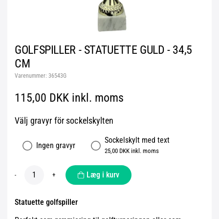
GOLFSPILLER - STATUETTE GULD - 34,5
CM
Varenummer:
36543G
115,00 DKK inkl. moms
Välj gravyr för sockelskylten
Sockelskylt med text
Ingen gravyr
25,00 DKK inkl. moms
Læg i kurv
-
+
Statuette golfspiller