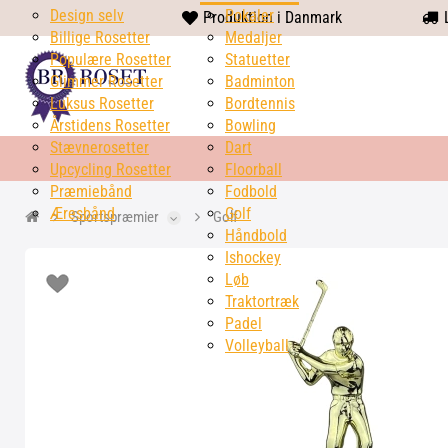
Design selv
heart
Pokaler
Produktion i Danmark
L
Billige Rosetter
solid
Medaljer
Populære Rosetter
Statuetter
Glimmer Rosetter
Badminton
Luksus Rosetter
Bordtennis
Årstidens Rosetter
Bowling
Stævnerosetter
Dart
Upcycling Rosetter
Floorball
Præmiebånd
Fodbold
Æresbånd
Golf
Sportspræmier
Golf
Håndbold
Ishockey
Løb
Traktortræk
Padel
Volleyball