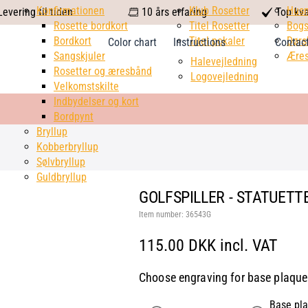
calendar
Konfirmationen
Klub Rosetter
check
Hus
evering til tiden
10 års erfaring
Top kva
Rosette bordkort
Titel Rosetter
mark
Bogs
Bordkort
Titel pokaler
Dørs
Color chart
Instructions
Contac
Sangskjuler
Æres
Halevejledning
Rosetter og æresbånd
Logovejledning
Velkomstskilte
Indbydelser og kort
Bordpynt
Bryllup
Kobberbryllup
Sølvbryllup
Guldbryllup
GOLFSPILLER - STATUETTE
Item number:
36543G
115.00 DKK incl. VAT
Choose engraving for base plaque
Base pla