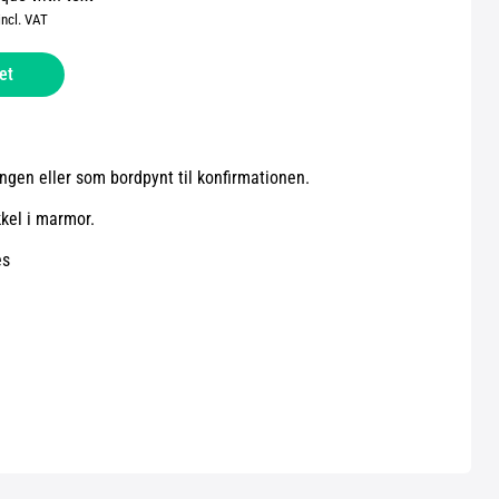
incl. VAT
et
ngen eller som bordpynt til konfirmationen.
kkel i marmor.
es