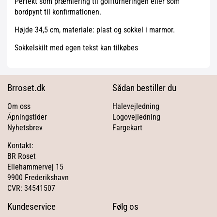
Perfekt som præmiering til golfturneringen eller som
bordpynt til konfirmationen.
Højde 34,5 cm, materiale: plast og sokkel i marmor.
Sokkelskilt med egen tekst kan tilkøbes
Brroset.dk
Sådan bestiller du
Om oss
Halevejledning
Åpningstider
Logovejledning
Nyhetsbrev
Fargekart
Kontakt:
BR Roset
Ellehammervej 15
9900 Frederikshavn
CVR: 34541507
Kundeservice
Følg os