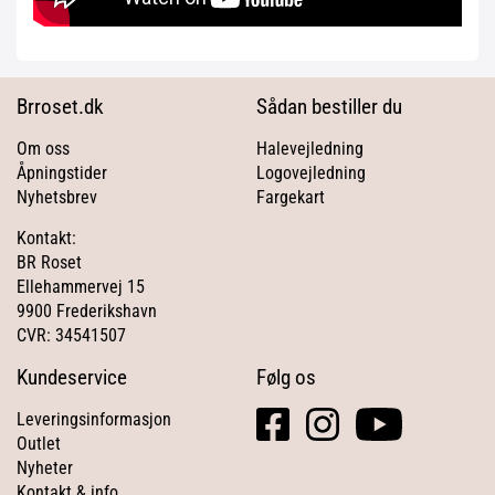
Brroset.dk
Sådan bestiller du
Om oss
Halevejledning
Åpningstider
Logovejledning
Nyhetsbrev
Fargekart
Kontakt:
BR Roset
Ellehammervej 15
9900 Frederikshavn
CVR: 34541507
Kundeservice
Følg os
facebook
instagram
youtube
Leveringsinformasjon
square
Outlet
Nyheter
Kontakt & info