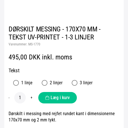
DØRSKILT MESSING - 170X70 MM -
TEKST UV-PRINTET - 1-3 LINJER
Varenummer:
MS-1770
495,00 DKK inkl. moms
Tekst
1 linje
2 linjer
3 linjer
Læg i kurv
-
+
Dørskilt i messing med rejfet rundet kant i dimensionerne
170x70 mm og 2 mm tykt.