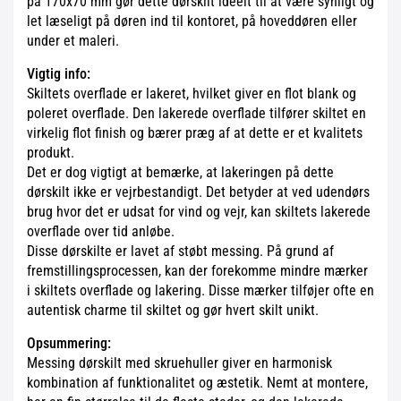
på 170x70 mm gør dette dørskilt ideelt til at være synligt og
let læseligt på døren ind til kontoret, på hoveddøren eller
under et maleri.
Vigtig info:
Skiltets overflade er lakeret, hvilket giver en flot blank og
poleret overflade. Den lakerede overflade tilfører skiltet en
virkelig flot finish og bærer præg af at dette er et kvalitets
produkt.
Det er dog vigtigt at bemærke, at lakeringen på dette
dørskilt ikke er vejrbestandigt. Det betyder at ved udendørs
brug hvor det er udsat for vind og vejr, kan skiltets lakerede
overflade over tid anløbe.
Disse dørskilte er lavet af støbt messing. På grund af
fremstillingsprocessen, kan der forekomme mindre mærker
i skiltets overflade og lakering. Disse mærker tilføjer ofte en
autentisk charme til skiltet og gør hvert skilt unikt.
Opsummering:
Messing dørskilt med skruehuller giver en harmonisk
kombination af funktionalitet og æstetik. Nemt at montere,