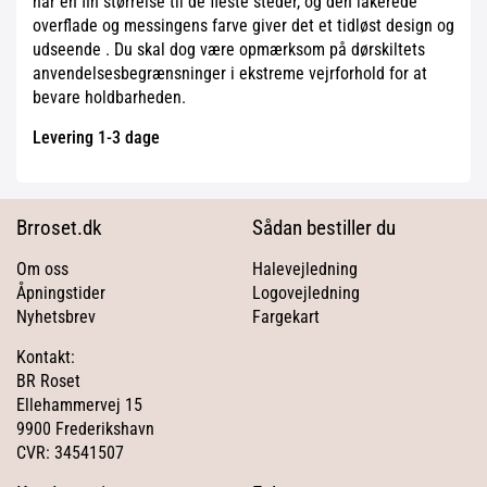
har en fin størrelse til de fleste steder, og den lakerede
overflade og messingens farve giver det et tidløst design og
udseende . Du skal dog være opmærksom på dørskiltets
anvendelsesbegrænsninger i ekstreme vejrforhold for at
bevare holdbarheden.
Levering 1-3 dage
Brroset.dk
Sådan bestiller du
Om oss
Halevejledning
Åpningstider
Logovejledning
Nyhetsbrev
Fargekart
Kontakt:
BR Roset
Ellehammervej 15
9900 Frederikshavn
CVR: 34541507