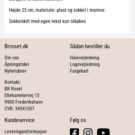
Højde 25 cm, materiale: plast og sokkel i marmor.
Sokkelskilt med egen tekst kan tilkøbes
Brroset.dk
Sådan bestiller du
Om oss
Halevejledning
Åpningstider
Logovejledning
Nyhetsbrev
Fargekart
Kontakt:
BR Roset
Ellehammervej 15
9900 Frederikshavn
CVR: 34541507
Kundeservice
Følg os
facebook
instagram
youtube
Leveringsinformasjon