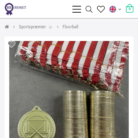
0
Sportspræmier
Floorball