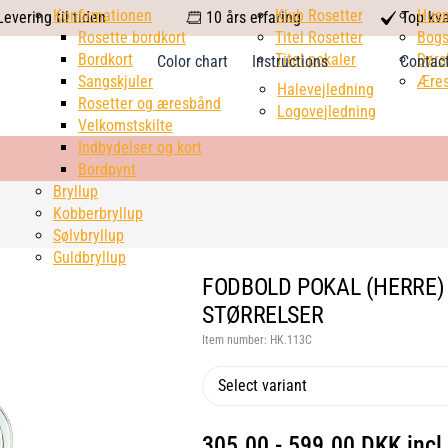
calendar
Konfirmationen
Klub Rosetter
check
Hus
evering til tiden
10 års erfaring
Top kva
Rosette bordkort
Titel Rosetter
mark
Bogs
Bordkort
Titel pokaler
Dørs
Color chart
Instructions
Contac
Sangskjuler
Æres
Halevejledning
Rosetter og æresbånd
Logovejledning
Velkomstskilte
Indbydelser og kort
Bordpynt
Bryllup
Kobberbryllup
Sølvbryllup
Guldbryllup
FODBOLD POKAL (HERRE) -
STØRRELSER
Item number:
HK.113C
Select variant
305.00 - 599.00 DKK incl