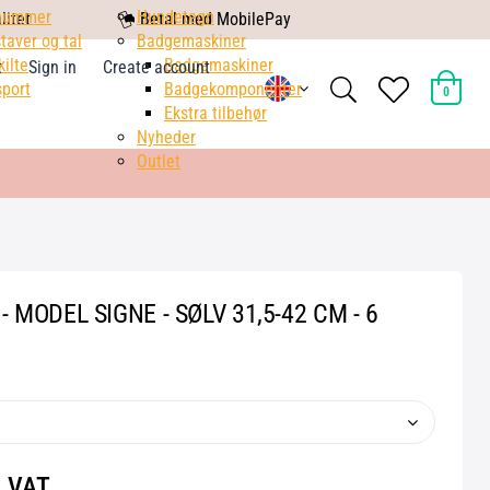
nummer
mobile
Hundetegn
litet
Betal med MobilePay
taver og tal
pay
Badgemaskiner
kilte
Badgemaskiner
t
Sign in
Create account
search
heart
port
Badgekomponenter
0
light
light
Ekstra tilbehør
Nyheder
Outlet
 MODEL SIGNE - SØLV 31,5-42 CM - 6
. VAT