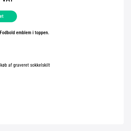
et
d Fodbold emblem i toppen.
lkøb af graveret sokkelskilt