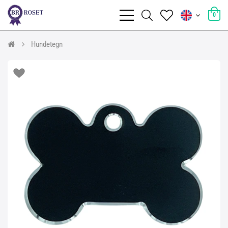
0
Hundetegn