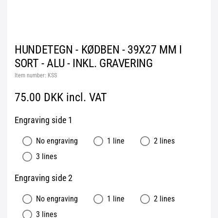
HUNDETEGN - KØDBEN - 39X27 MM I
SORT - ALU - INKL. GRAVERING
Item number:
KSS
75.00 DKK incl. VAT
Engraving side 1
No engraving
1 line
2 lines
3 lines
Engraving side 2
No engraving
1 line
2 lines
3 lines