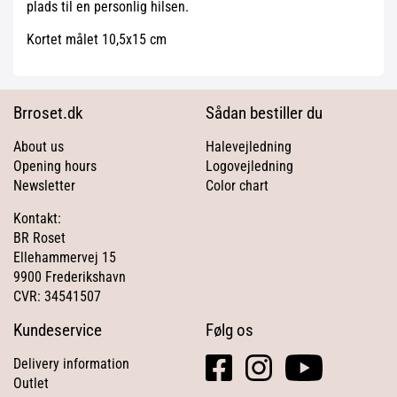
plads til en personlig hilsen.
Kortet målet 10,5x15 cm
Brroset.dk
Sådan bestiller du
About us
Halevejledning
Opening hours
Logovejledning
Newsletter
Color chart
Kontakt:
BR Roset
Ellehammervej 15
9900 Frederikshavn
CVR: 34541507
Kundeservice
Følg os
facebook
instagram
youtube
Delivery information
square
Outlet