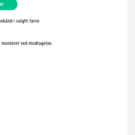
et
bånd i valgfri farve
e monteret ved modtagelse.