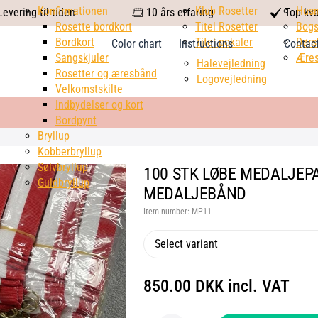
calendar
Konfirmationen
Klub Rosetter
check
Hus
evering til tiden
10 års erfaring
Top kva
Rosette bordkort
Titel Rosetter
mark
Bogs
Bordkort
Titel pokaler
Dørs
Color chart
Instructions
Contac
Sangskjuler
Æres
Halevejledning
Rosetter og æresbånd
Logovejledning
Velkomstskilte
Indbydelser og kort
Bordpynt
Bryllup
Kobberbryllup
Sølvbryllup
100 STK LØBE MEDALJEPAK
Guldbryllup
MEDALJEBÅND
Item number:
MP11
Select variant
850.00 DKK incl. VAT