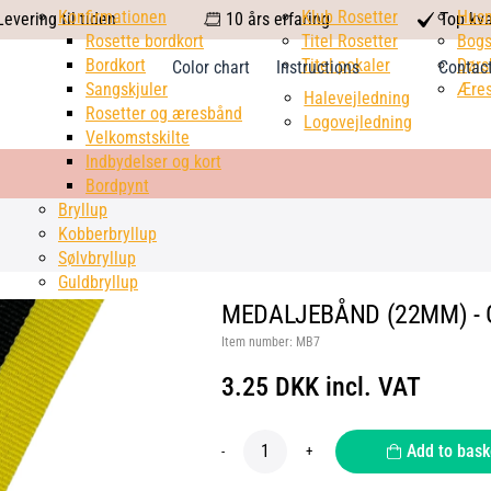
calendar
Konfirmationen
Klub Rosetter
check
Hus
evering til tiden
10 års erfaring
Top kva
Rosette bordkort
Titel Rosetter
mark
Bogs
Bordkort
Titel pokaler
Dørs
Color chart
Instructions
Contac
Sangskjuler
Æres
Halevejledning
Rosetter og æresbånd
Logovejledning
Velkomstskilte
Indbydelser og kort
Bordpynt
Bryllup
Kobberbryllup
Sølvbryllup
Guldbryllup
MEDALJEBÅND (22MM) - 
Item number:
MB7
3.25 DKK incl. VAT
Add to bask
-
+