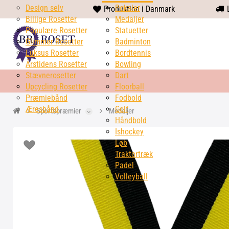
Design selv
heart
Pokaler
Produktion i Danmark
L
Billige Rosetter
solid
Medaljer
Populære Rosetter
Statuetter
Glimmer Rosetter
Badminton
Luksus Rosetter
Bordtennis
Årstidens Rosetter
Bowling
Stævnerosetter
Dart
Upcycling Rosetter
Floorball
Præmiebånd
Fodbold
Æresbånd
Golf
Sportspræmier
Medaljer
Håndbold
Ishockey
Løb
Traktortræk
Padel
Volleyball