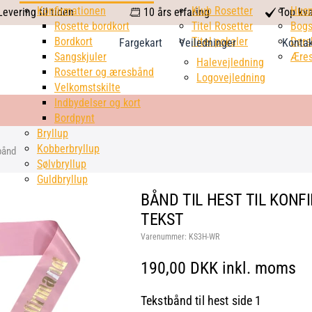
calendar
Konfirmationen
Klub Rosetter
check
Hus
evering til tiden
10 års erfaring
Top kva
Rosette bordkort
Titel Rosetter
mark
Bogs
Bordkort
Titel pokaler
Dørs
Fargekart
Veiledninger
Konta
Sangskjuler
Æres
Halevejledning
Rosetter og æresbånd
Logovejledning
Velkomstskilte
Indbydelser og kort
Bordpynt
Bryllup
Kobberbryllup
bånd
Sølvbryllup
Guldbryllup
BÅND TIL HEST TIL KONF
TEKST
Varenummer:
KS3H-WR
190,00 DKK inkl. moms
Tekstbånd til hest side 1