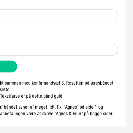
v
fekt sammen med konfirmandsæt 3. Rosetten på æresbåndet
sette.
 Tekstfarve er på dette bånd guld.
af båndet syner af meget lidt. Fx. "Agnes" på side 1 og
l anbefalingen være at skrive "Agnes & Filur" på begge sider.