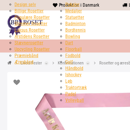
Design selv
heart
Pokaler
Produktion i Danmark
L
Billige Rosetter
solid
Medaljer
Populære Rosetter
Statuetter
Glimmer Rosetter
Badminton
Luksus Rosetter
Bordtennis
Årstidens Rosetter
Bowling
Stævnerosetter
Dart
Upcycling Rosetter
Floorball
Præmiebånd
Fodbold
Æresbånd
Golf
Livets Fester
Konfirmationen
Rosetter og æres
Håndbold
Ishockey
Løb
Traktortræk
Padel
Volleyball